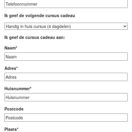
Ik geef de volgende cursus cadeau
Ik
meld
Ik geef de cursus cadeau aan:
me
aan
Naam
*
voor
de
volgende
Adres
*
kluscursus:
*
Huisnummer
*
Postcode
Plaats
*